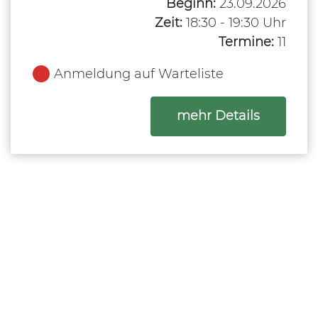
Beginn:
23.09.2026
Zeit:
18:30 - 19:30 Uhr
Termine:
11
Anmeldung auf Warteliste
zum Kurs
mehr Details