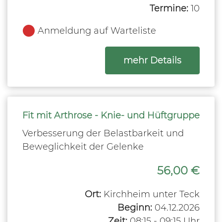
Termine:
10
Anmeldung auf Warteliste
zum Kurs
mehr Details
Fit mit Arthrose - Knie- und Hüftgruppe
Verbesserung der Belastbarkeit und
Beweglichkeit der Gelenke
56,00 €
Ort:
Kirchheim unter Teck
Beginn:
04.12.2026
Zeit:
08:15 - 09:15 Uhr