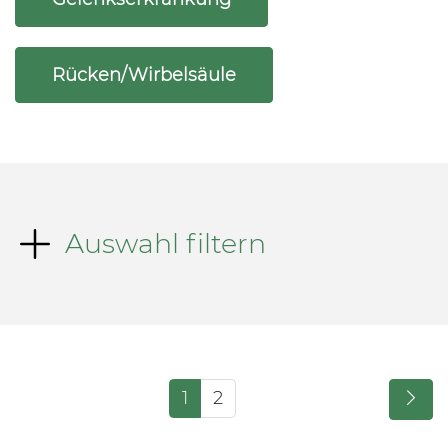
Kurse des folgenden Fachbereiches aufrufe
Rücken/Wirbelsäule
Auswahl filtern
1
2