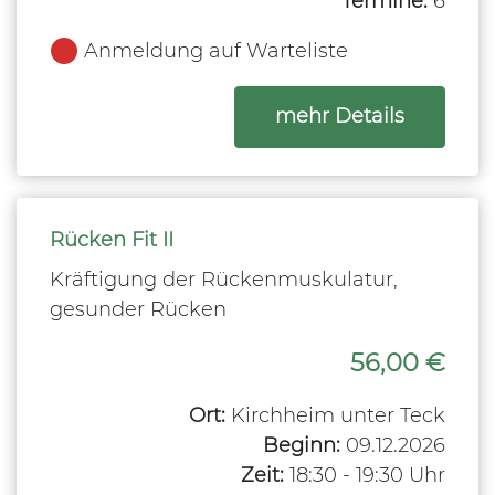
Termine:
6
Anmeldung auf Warteliste
zum Kurs
mehr Details
Rücken Fit II
Kräftigung der Rückenmuskulatur,
gesunder Rücken
56,00 €
Ort:
Kirchheim unter Teck
Beginn:
09.12.2026
Zeit:
18:30 - 19:30 Uhr