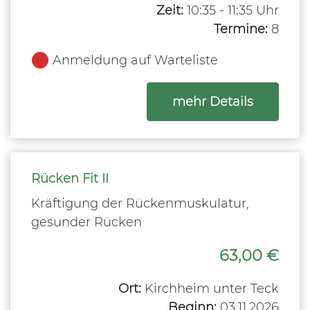
Zeit:
10:35 - 11:35 Uhr
Termine:
8
Anmeldung auf Warteliste
zum Kurs
mehr Details
Rücken Fit II
Kräftigung der Rückenmuskulatur,
gesunder Rücken
63,00 €
Ort:
Kirchheim unter Teck
Beginn:
03.11.2026