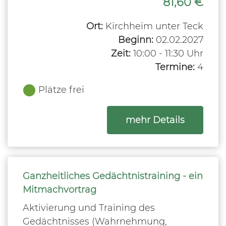
81,60 €
Ort:
Kirchheim unter Teck
Beginn:
02.02.2027
Zeit:
10:00 - 11:30 Uhr
Termine:
4
Plätze frei
zum Kurs
mehr Details
Ganzheitliches Gedächtnistraining - ein
Mitmachvortrag
Aktivierung und Training des
Gedächtnisses (Wahrnehmung,